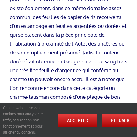
existe également, dans ce même domaine assez
commun, des feuilles de papier de riz recouverts
d’un estampage en feuilles argentées ou dorées et
qui se placent dans la pièce principale de
l’habitation à proximité de l’Autel des ancêtres ou
de son emplacement présumé. Jadis, la couleur
dorée était obtenue en badigeonnant de sang frais
une très fine feuille d’argent ce qui conférait au
charme un pouvoir encore accru. Il est à noter que
l’on rencontre encore dans cette catégorie un
charme-talisman composé d’une plaque de bois
octogonale sur laquelle sont peints les Huit
Ce site web utilise des
Trigrammes (
Bagua
ou
Pa Kua
) entourant un
cookies pour analyser le
ACCEPTER
REFUSER
trafic, assurer son bon
miroir circulaire. Il a essentiellement pour but de
fonctionnement et pour
protéger la maison contre l’intrusion intempestive
afficher du contenu.