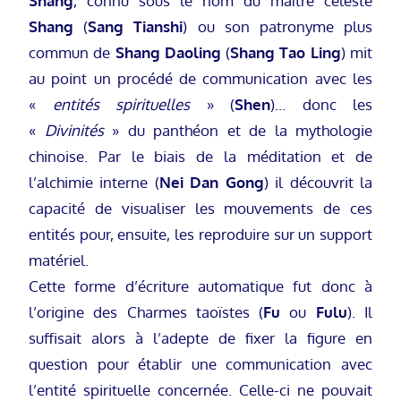
Shang
, connu sous le nom du maître céleste
Shang
(
Sang Tianshi
) ou son patronyme plus
commun de
Shang Daoling
(
Shang Tao Ling
) mit
au point un procédé de communication avec les
«
entités spirituelles
» (
Shen
)… donc les
«
Divinités
» du panthéon et de la mythologie
chinoise. Par le biais de la méditation et de
l’alchimie interne (
Nei Dan Gong
) il découvrit la
capacité de visualiser les mouvements de ces
entités pour, ensuite, les reproduire sur un support
matériel.
Cette forme d’écriture automatique fut donc à
l’origine des Charmes taoïstes (
Fu
ou
Fulu
). Il
suffisait alors à l’adepte de fixer la figure en
question pour établir une communication avec
l’entité spirituelle concernée. Celle-ci ne pouvait