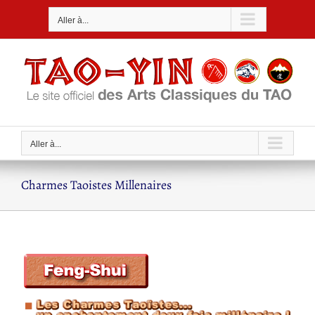
Passer
Aller à...
au
contenu
Aller à...
Charmes Taoistes Millenaires