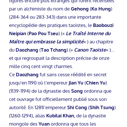
figures encore plus étranges qui furent recensées
par un alchimiste du nom de
Gehong
(
Ko Hung
)
(284-364 ou 283-343) dans une importante
encyclopédie des pratiques taoïstes, le
Baobouzi
Neipian
(
Pao Pou Tseu
) («
Le Traîté Interne du
Maître qui embrasse la simplicité
« ) au chapitre
du
Daozhang
(
Tao Tchang
) («
Canon Taoïste
« )…
et qui regroupait la description précise de onze
mille cinq cent vingt charmes.
Ce
Daozhang
fut sans cesse réédité en secret
jusqu’en 1190 où l’empereur
Jian Yu
(
Chien Yu
)
(1139-1194) de la dynastie des
Song
ordonna que
cet ouvrage fut officiellement publié sous son
autorité. En 1281l’empereur
Shi Cong
(
Shih Tsung
)
(1260-1294), alias
Kubilai Khan
, de la dynastie
mongole des
Yuan
ordonna que tous les