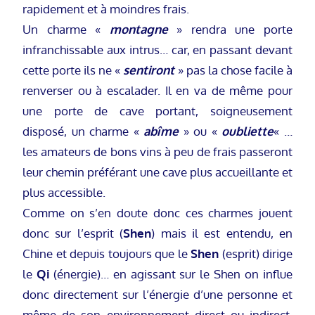
rapidement et à moindres frais.
Un charme «
montagne
» rendra une porte
infranchissable aux intrus… car, en passant devant
cette porte ils ne «
sentiront
» pas la chose facile à
renverser ou à escalader. Il en va de même pour
une porte de cave portant, soigneusement
disposé, un charme «
abîme
» ou «
oubliette
« …
les amateurs de bons vins à peu de frais passeront
leur chemin préférant une cave plus accueillante et
plus accessible.
Comme on s’en doute donc ces charmes jouent
donc sur l’esprit (
Shen
) mais il est entendu, en
Chine et depuis toujours que le
Shen
(esprit) dirige
le
Qi
(énergie)… en agissant sur le Shen on influe
donc directement sur l’énergie d’une personne et
même de son environnement direct ou indirect.