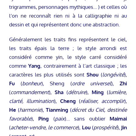
trigrammes, personnages mythiques… ) et celles où
l’on ne reconnaît rien ni à la calligraphie ni au
dessin et qui représentent donc une abstraction.
Généralement les traits fins représentent le ciel,
les traits épais la terre ; le style arrondi est
considéré comme yin, le style carré considéré
comme
Yang
, contrairement à l’art classique ; les
caractères les plus utilisés sont
Shou
(
longévité
),
Fu
(
bonheur
), Sheng (
ordre universel
),
Zhi
(
commandement
),
Sha
(
détruire
),
Ming
(
lumière,
clarté, illumination
),
Cheng
(
réaliser, accomplir
),
He
(
harmonie
),
Tianming
(
décret du Ciel, destinée
favorable
),
Ping
(
paix
)… sans oublier
Maimai
(
acheter-vendre, le commerce
),
Lou
(
prospérité
),
Jin