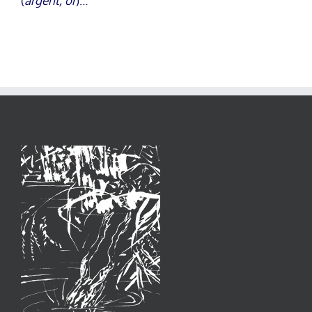
(
argent, or
)…