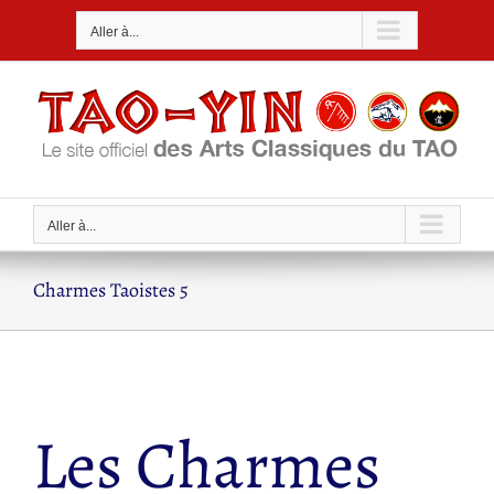
Passer
Aller à...
au
contenu
Aller à...
Charmes Taoistes 5
Les Charmes