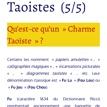
Taoistes (5/5)
Qu’est-ce qu’un » Charme
Taoïste » ?
Certains les nomment »
papiers amulettes
« , »
calligraphies magiques
« , »
incantations picturales
« , »
diagrammes taoïstes
« … etc. Leur
dénomination classique est »
Fu Lu
» (
Fou Lou
) ou
»
Fu Jou
» (
Fou Chou
).
Fu
(caractère 1634 du Dictionnaire Ricci)
représentait anciennement une baguette de