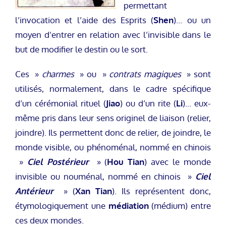
permettant
l’invocation et l’aide des Esprits (
Shen
)… ou un
moyen d’entrer en relation avec l’invisible dans le
but de modifier le destin ou le sort.
Ces »
charmes
» ou »
contrats magiques
» sont
utilisés, normalement, dans le cadre spécifique
d’un cérémonial rituel (
Jiao
) ou d’un rite (
Li
)… eux-
même pris dans leur sens originel de liaison (relier,
joindre). Ils permettent donc de relier, de joindre, le
monde visible, ou phénoménal, nommé en chinois
»
Ciel Postérieur
» (
Hou Tian
) avec le monde
invisible ou nouménal, nommé en chinois »
Ciel
Antérieur
» (
Xan Tian
). Ils représentent donc,
étymologiquement une
médiation
(médium) entre
ces deux mondes.