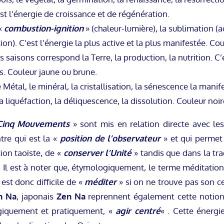
st l’énergie de croissance et de régénération.
 «
combustion-ignition
» (chaleur-lumière), la sublimation (a
n). C’est l’énergie la plus active et la plus manifestée. Cou
es saisons correspond la Terre, la production, la nutrition. C
s. Couleur jaune ou brune.
 Métal, le minéral, la cristallisation, la sénescence la manif
 liquéfaction, la déliquescence, la dissolution. Couleur noir
Cinq Mouvements
» sont mis en relation directe avec le
tre qui est la «
position de l’observateur
» et qui permet
ion taoïste, de «
conserver l’Unité
» tandis que dans la tra
. Il est à noter que, étymologiquement, le terme méditation
 est donc difficile de «
méditer
» si on ne trouve pas son ce
n Na
, japonais
Zen Na
reprennent également cette notio
giquement et pratiquement, «
agir centré
« . Cette énergi