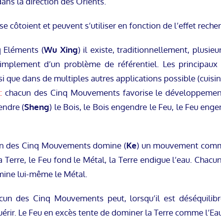
ans la direction des Orients.
se côtoient et peuvent s’utiliser en fonction de l’effet recher
 Eléments (
Wu Xing
) il existe, traditionnellement, plusie
simplement d’un problème de référentiel. Les principaux 
i que dans de multiples autres applications possible (cuisi
 :
chacun des Cinq Mouvements favorise le développement d
endre (
Sheng
) le Bois, le Bois engendre le Feu, le Feu enge
n des Cinq Mouvements domine (
Ke
) un mouvement comme
re la Terre, le Feu fond le Métal, la Terre endigue l’eau. C
mine lui-même le Métal.
un des Cinq Mouvements peut, lorsqu’il est déséquilibr
érir. Le Feu en excès tente de dominer la Terre comme l’Eau