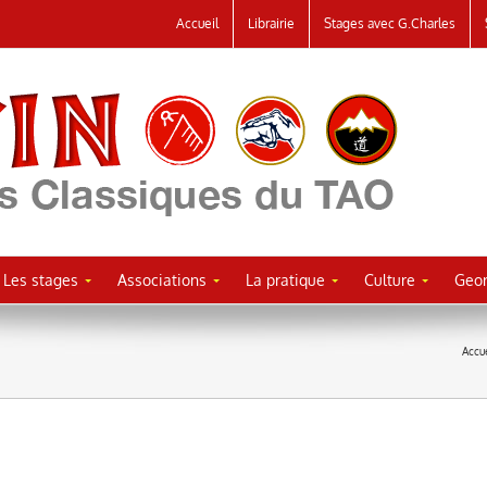
Accueil
Librairie
Stages avec G.Charles
Les stages
Associations
La pratique
Culture
Geor
Accue