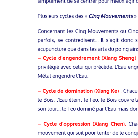
simplement de se centrer pour mieux agir d
Plusieurs cycles des «
Cinq Mouvements
» 
Concernant les Cinq Mouvements ou Cinq
parfois, se contredisent… Il s’agit donc 
acupuncture que dans les arts du poing ains
–
Cycle d’engendrement
(
Xiang Sheng
)
privilégié avec celui qui précède. L’Eau eng
Métal engendre l’Eau.
–
Cycle de domination
(
Xiang Ke
) :
Chacu
le Bois, l’Eau éteint le Feu, le Bois couv
son tour… le Feu dominé par l’Eau mais do
–
Cycle d’oppression
(
Xiang Chen
):
Chac
mouvement qui suit pour tenter de le conqu