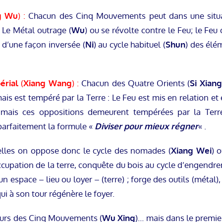
g Wu
) :
Chacun des Cinq Mouvements peut dans une situati
Le Métal outrage (
Wu
) ou se révolte contre le Feu; le Feu 
 d’une façon inversée (
Ni
) au cycle habituel (
Shun
) des élé
érial
(
Xiang Wang
) :
Chacun des Quatre Orients (
Si Xiang
is est tempéré par la Terre : Le Feu est mis en relation et 
l mais ces oppositions demeurent tempérées par la Ter
e parfaitement la formule «
Diviser pour mieux régner
« .
elles on oppose donc le cycle des nomades (
Xiang Wei
) 
occupation de la terre, conquête du bois au cycle d’engendr
’un espace – lieu ou loyer – (terre) ; forge des outils (méta
ui à son tour régénère le foyer.
ujours des Cinq Mouvements (
Wu Xing
)… mais dans le premier