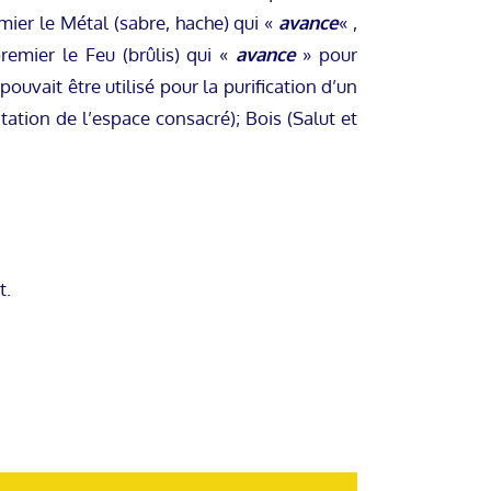
mier le Métal (sabre, hache) qui «
avance
« ,
premier le Feu (brûlis) qui «
avance
» pour
ouvait être utilisé pour la purification d’un
mitation de l’espace consacré); Bois (Salut et
t.