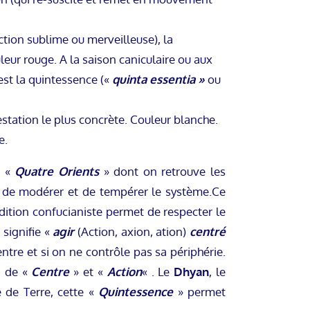
ction sublime ou merveilleuse), la
leur rouge. A la saison caniculaire ou aux
’est la quintessence («
quinta essentia »
ou
estation le plus concrète. Couleur blanche.
e.
s «
Quatre Orients
» dont on retrouve les
 de modérer et de tempérer le système.Ce
dition confucianiste permet de respecter le
 signifie «
agir
(Action, axion, ation)
centré
ntre et si on ne contrôle pas sa périphérie.
n de «
Centre
» et «
Action
« . Le
Dhyan
, le
e de Terre, cette «
Quintessence
» permet