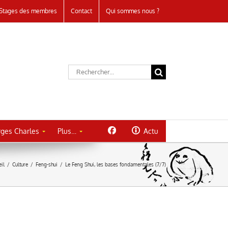
Stages des membres
Contact
Qui sommes nous ?
Rechercher:
ges Charles
Plus…
Actu
il
/
Culture
/
Feng-shui
/
Le Feng Shui, les bases fondamentales (7/7)