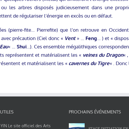
s ou les arbres disposés judicieusement dans une propri
tent de régulariser l’énergie en excès ou en défaut.
ées (pierre-fite… Pierrefite) que l’on retrouve en Occide
» avec précaution (Ciel donc «
Vent
» …
Feng
… ) et « dispo
Eau
« …
Shui
…). Ces ensemble mégalithiques corresponden
ts représentent et matérialisent les «
veines du Dragon
« 
résentent et matérialisent les «
cavernes du Tigre
« . Donc 
 UTILES
PROCHAINS ÉVÉNEMENTS
IN Le site officiel des Arts
STAGE INITIATION EN