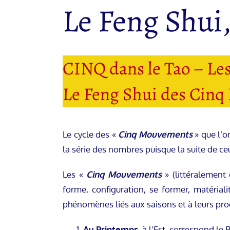
Le Feng Shui,
CINQ dans le Tao – L
Le Feng Shui des Cinq
Le cycle des «
Cinq Mouvements
» que l’
la série des nombres puisque la suite de c
Les «
Cinq Mouvements
» (littéralement
forme, configuration, se former, matéri
phénomènes liés aux saisons et à leurs pro
Au Printemps,
à l’Est, correspond le 