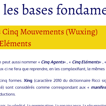
 les bases fondame
es Cinq Mouvements (Wuxing)
 Eléments
on peut aussi nommer «
Cinq Agents
« , «
Cinq Eléments
« , 
eux-ci ne fera que reprendre, en les complexifiant, le même
 cinq formes.
Xing
(caractère 2010 du dictionnaire Ricci si
alité) sont considérés comme correspondant aux «
manifes
ductions.
Bois, le végétal, la germination, la renaissance, la résurrec