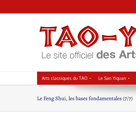
Passer
au
contenu
Arts classiques du TAO
Le San Yiquan
Le Feng Shui, les bases fondamentales (7/7)