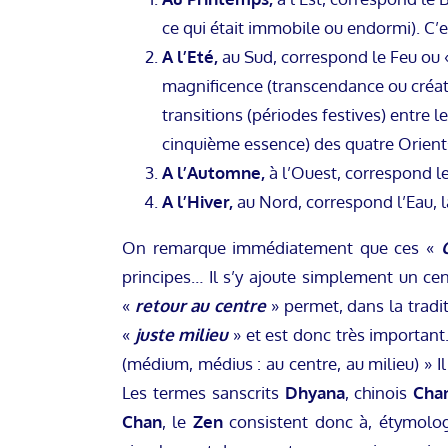
ce qui était immobile ou endormi). C’e
A l’Eté,
au Sud, correspond le Feu ou
magnificence (transcendance ou créatio
transitions (périodes festives) entre l
cinquième essence) des quatre Orient
A l’Automne,
à l’Ouest, correspond le
A l’Hiver,
au Nord, correspond l’Eau, la
On remarque immédiatement que ces «
principes… Il s’y ajoute simplement un cen
«
retour au centre
» permet, dans la tradit
«
juste milieu
» et est donc très important
(médium, médius : au centre, au milieu) » Il
Les termes sanscrits
Dhyana
, chinois
Cha
Chan
, le
Zen
consistent donc à, étymolo