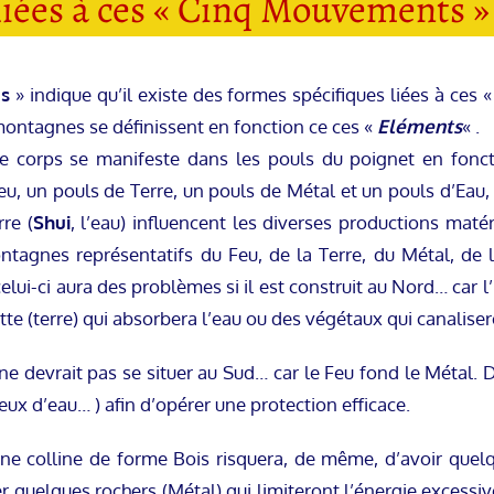
liées à ces « Cinq Mouvements »
es
» indique qu’il existe des formes spécifiques liées à ces 
montagnes se définissent en fonction ce ces «
Eléments
« .
e corps se manifeste dans les pouls du poignet en fonc
eu, un pouls de Terre, un pouls de Métal et un pouls d’Eau, 
rre (
Shui
, l’eau) influencent les diverses productions matér
tagnes représentatifs du Feu, de la Terre, du Métal, de l’
ui-ci aura des problèmes si il est construit au Nord… car l’Ea
te (terre) qui absorbera l’eau ou des végétaux qui canaliseron
devrait pas se situer au Sud… car le Feu fond le Métal. Da
jeux d’eau… ) afin d’opérer une protection efficace.
ne colline de forme Bois risquera, de même, d’avoir quelq
r quelques rochers (Métal) qui limiteront l’énergie excessiv