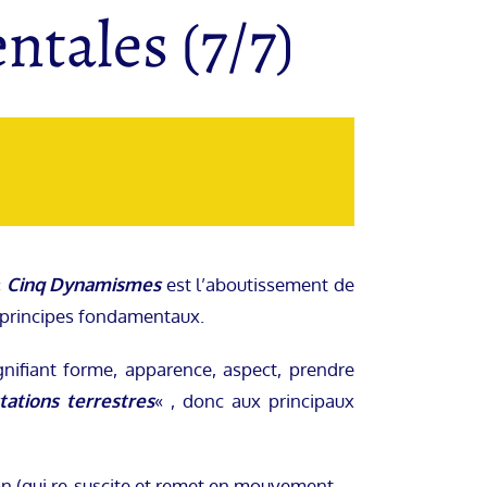
ntales (7/7)
«
Cinq Dynamismes
est l’aboutissement de
s principes fondamentaux.
gnifiant forme, apparence, aspect, prendre
tations terrestres
« , donc aux principaux
tion (qui re-suscite et remet en mouvement