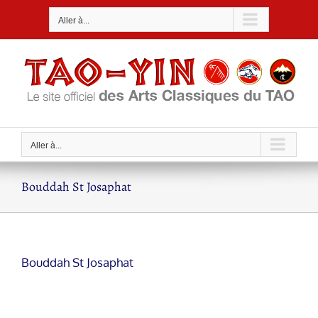
Passer
Aller à...
au
contenu
Aller à...
Bouddah St Josaphat
Bouddah St Josaphat