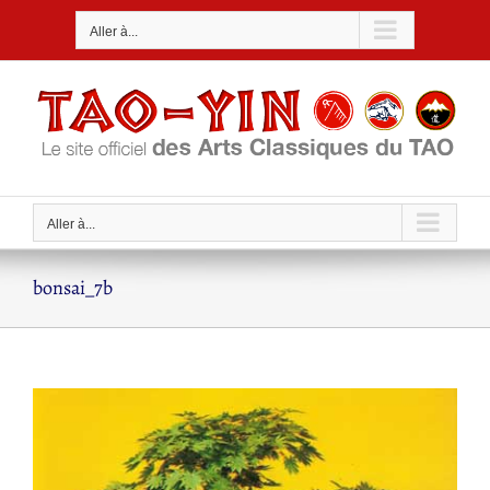
Passer
Aller à...
au
contenu
Aller à...
bonsai_7b