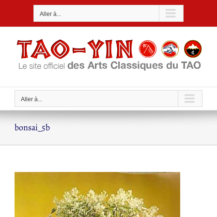
Passer
Aller à...
au
contenu
Aller à...
bonsai_5b