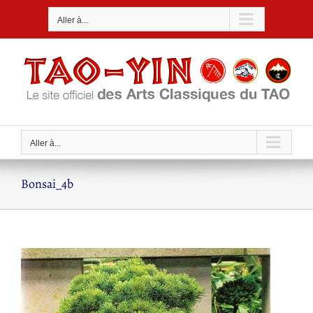
Passer
Aller à...
au
contenu
Aller à...
Bonsai_4b