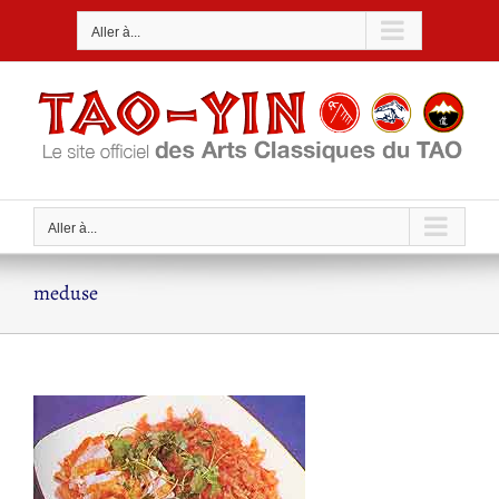
Passer
Aller à...
au
contenu
Aller à...
meduse