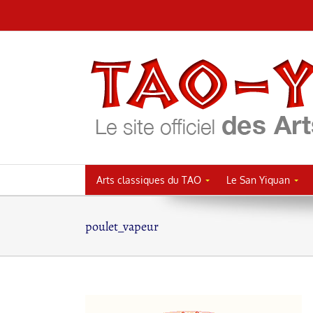
Passer
au
contenu
Arts classiques du TAO
Le San Yiquan
poulet_vapeur