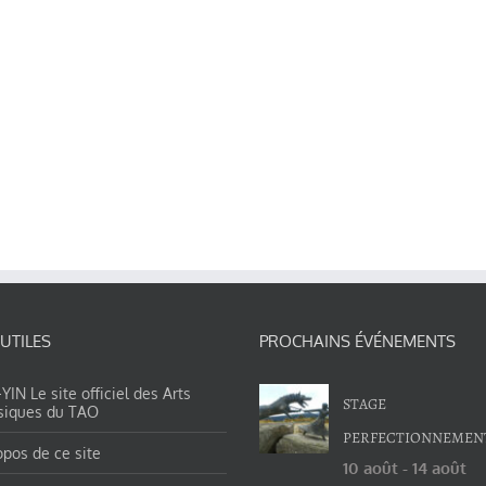
 UTILES
PROCHAINS ÉVÉNEMENTS
IN Le site officiel des Arts
STAGE
siques du TAO
PERFECTIONNEMEN
opos de ce site
10 août
-
14 août