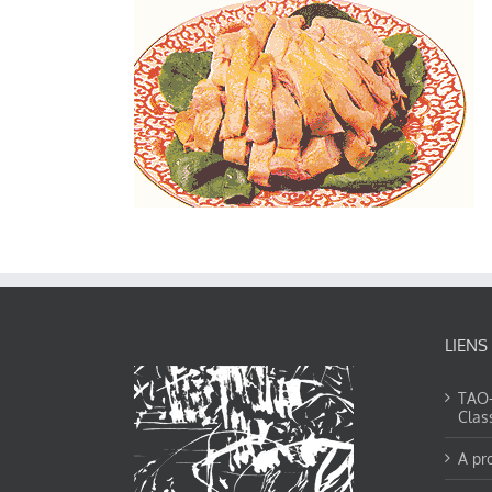
LIENS
TAO-Y
Clas
A pr