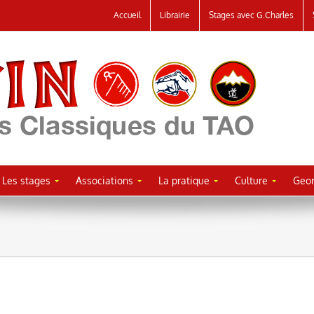
Accueil
Librairie
Stages avec G.Charles
Les stages
Associations
La pratique
Culture
Geor