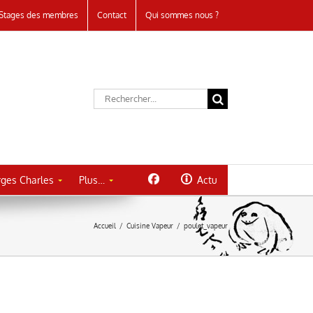
Stages des membres
Contact
Qui sommes nous ?
Rechercher:
ges Charles
Plus…
Actu
Accueil
/
Cuisine Vapeur
/
poulet_vapeur