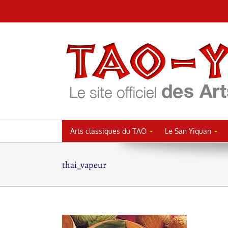
Passer
au
contenu
Arts classiques du TAO
Le San Yiquan
thai_vapeur