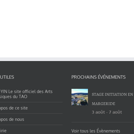
 UTILES
PROCHAINS ÉVÉNEMENTS
IN Le site officiel des Arts
STAGE INITIATION EN
siques du TAO
MARGERIDE
opos de ce site
3 août
-
7 août
opos de nous
irie
Voir tous les Évènements