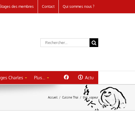
Stages des membres
Contact
Qui sommes nous ?
Rechercher:
ges Charles
Plus…
Actu
Accueil
/
Cuisine Thai
/
thai_vapeur