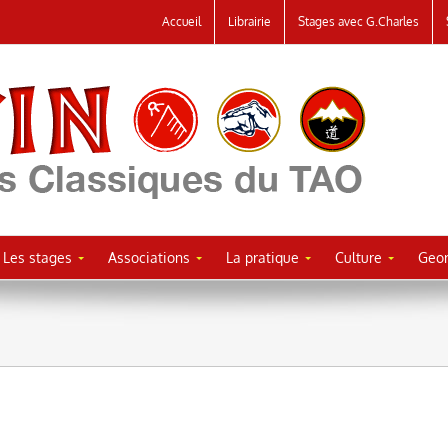
Accueil
Librairie
Stages avec G.Charles
Les stages
Associations
La pratique
Culture
Geor