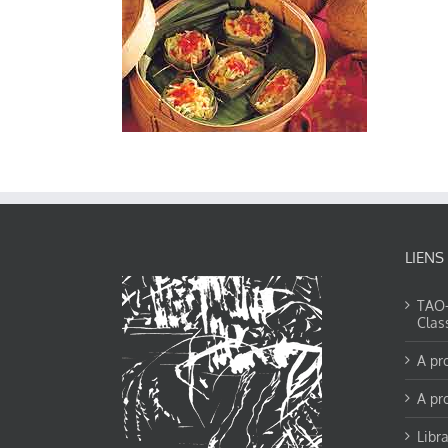
LIENS
TAO-Y
Clas
A pr
A pr
Libra