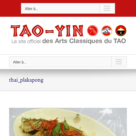
Passer
Aller à...
au
contenu
Aller à...
thai_plakapong