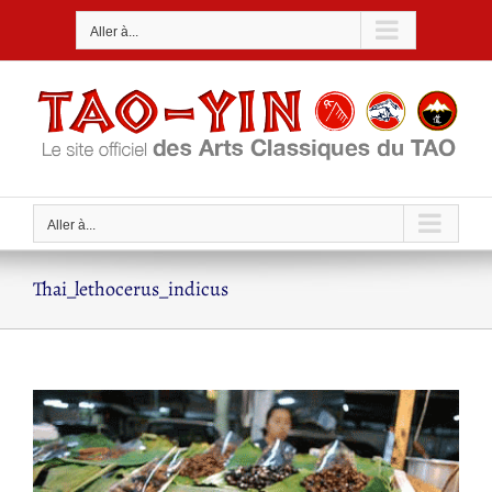
Passer
Aller à...
au
contenu
Aller à...
Thai_lethocerus_indicus