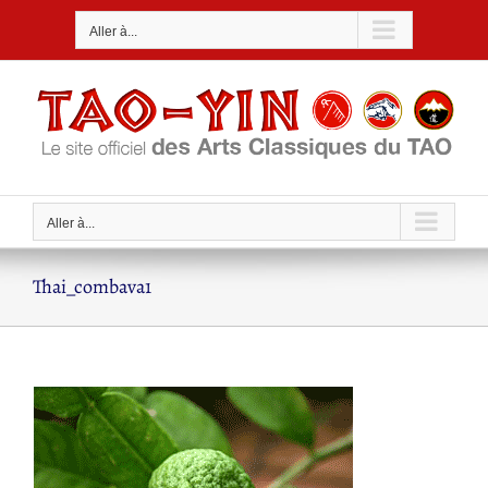
Passer
Aller à...
au
contenu
Aller à...
Thai_combava1