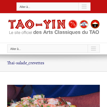
Passer
Aller à...
au
contenu
Aller à...
Thai-salade_crevettes