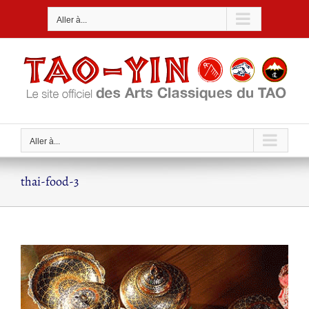
Passer
Aller à...
au
contenu
Aller à...
thai-food-3