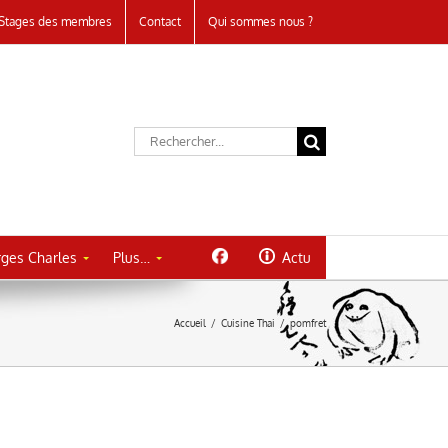
Stages des membres
Contact
Qui sommes nous ?
Rechercher:
ges Charles
Plus…
Actu
Accueil
/
Cuisine Thai
/
pomfret