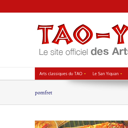
Passer
au
contenu
Arts classiques du TAO
Le San Yiquan
pomfret