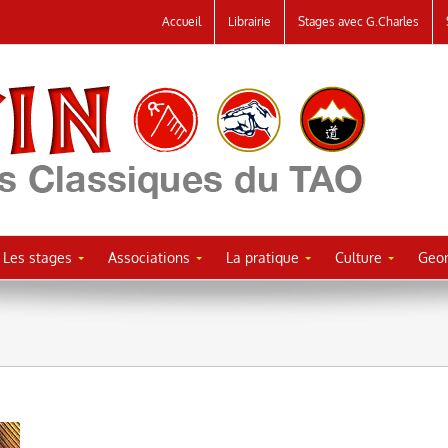
Accueil
Librairie
Stages avec G.Charles
Les stages
Associations
La pratique
Culture
Geor