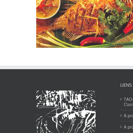
LIENS
TAO-Y
Clas
A pr
A pr