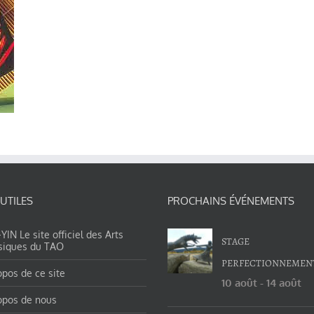
 UTILES
PROCHAINS ÉVÉNEMENTS
IN Le site officiel des Arts
STAGE
siques du TAO
PERFECTIONNEMEN
opos de ce site
10 août
-
14 août
opos de nous