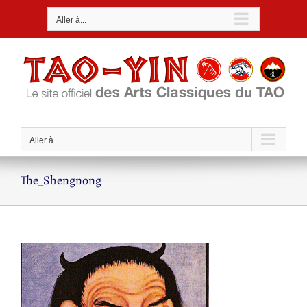
Passer
Aller à...
au
contenu
Aller à...
The_Shengnong