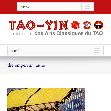
Passer
Aller à...
au
contenu
Aller à...
the_empereur_jaune