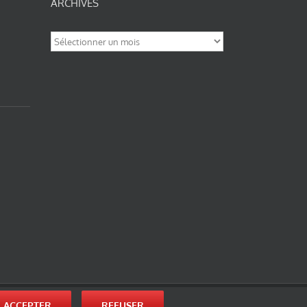
ARCHIVES
Archives
nité-Partage des Conditions Initiales à l’Identique 3.0 Unported (photos de ces
ACCEPTER
REFUSER