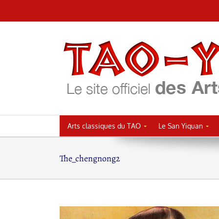
Passer
au
contenu
Arts classiques du TAO
Le San Yiquan
The_chengnong2