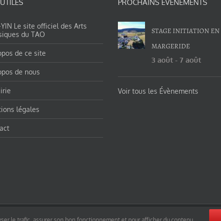
 UTILES
PROCHAINS ÉVÉNEMENTS
IN Le site officiel des Arts
STAGE INITIATION EN
siques du TAO
MARGERIDE
opos de ce site
3 août
-
7 août
opos de nous
irie
Voir tous les Évènements
ions légales
act
orges-charles/ et https://tao-yin.fr/san-yiquan-le-poing-des-trois-harmonies/ sous licence Creative Commons Pater
ser le trafic, assurer son bon fonctionnement et pour afficher du contenu.