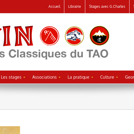
Accueil
Librairie
Stages avec G.Charles
Les stages
Associations
La pratique
Culture
Geor