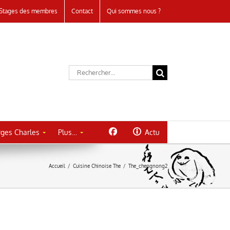
Stages des membres
Contact
Qui sommes nous ?
Rechercher:
ges Charles
Plus…
Actu
Accueil
/
Cuisine Chinoise The
/
The_chengnong2