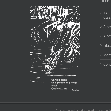
LIENS
TAO-Y
Clas
A pr
A pr
Libra
Ment
Cont
© tao-yin.co © TAO-YIN.fr Georges Charles, Hormis les pages https://tao-yin.fr/ge
Ce site web utilise des cookies pour analy