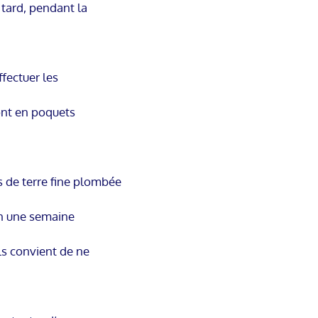
s tard, pendant la
ffectuer les
ont en poquets
s de terre fine plombée
en une semaine
ils convient de ne