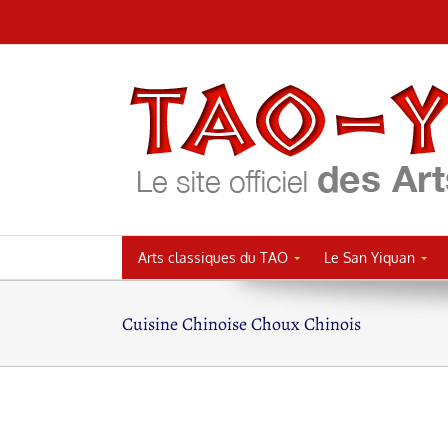
Passer
au
contenu
Arts classiques du TAO
Le San Yiquan
Cuisine Chinoise Choux Chinois