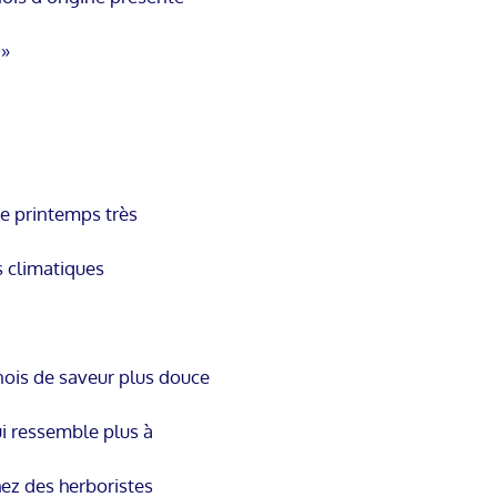
 »
de printemps très
s climatiques
nois de saveur plus douce
i ressemble plus à
hez des herboristes