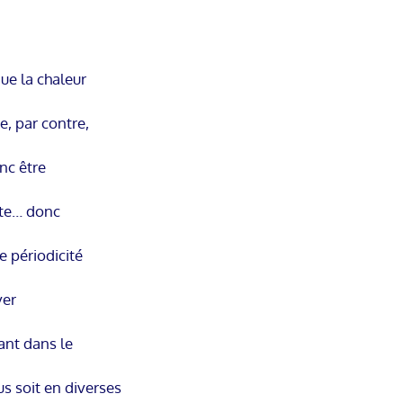
ue la chaleur
e, par contre,
nc être
lte… donc
te périodicité
ver
rant dans le
us soit en diverses