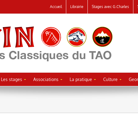
Accueil
Librairie
Stages avec G.Charles
Les stages
Associations
La pratique
Culture
Geor