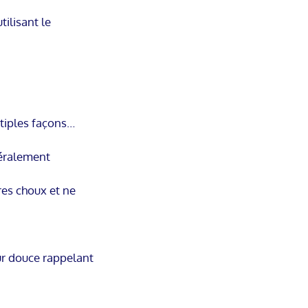
tilisant le
ltiples façons…
néralement
res choux et ne
ur douce rappelant