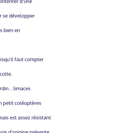
ontenter d’une
ur se développer
s bien en
isqu’il faut compter
colte.
jardin… limaces
un petit coléoptères
mais est assez résistant
ois d’origine présente