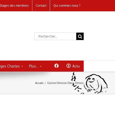
Stages des membres
Contact
Qui sommes nous ?
Rechercher:
ges Charles
Plus…
Actu
Accueil
/
Cuisine Chinoise Choux Chinois