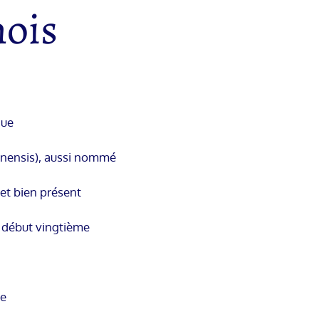
nois
que
inensis), aussi nommé
 et bien présent
t début vingtième
re