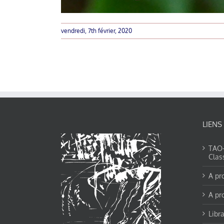
vendredi, 7th février, 2020
LIENS
TAO-Y
Clas
A pr
A pr
Libra