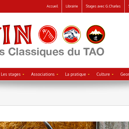
Accueil
Librairie
Stages avec G.Charles
Les stages
Associations
La pratique
Culture
Geor