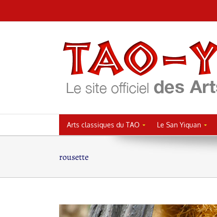
Passer
au
contenu
Arts classiques du TAO
Le San Yiquan
rousette