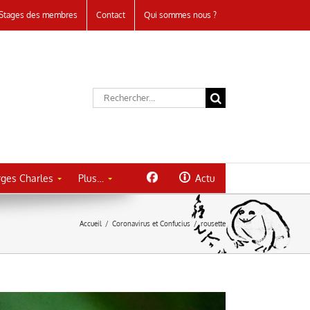
Stages des membres
Contact
Qui sommes nous ?
Rechercher:
ges Charles
Plus…
Actu
Accueil
/
Coronavirus et Confucius
/
rousette