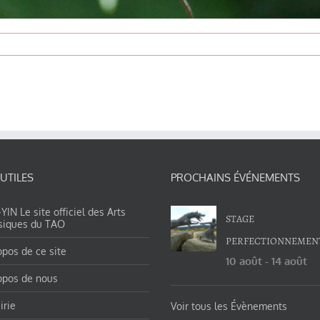
 UTILES
PROCHAINS ÉVÉNEMENTS
IN Le site officiel des Arts
STAGE
siques du TAO
PERFECTIONNEMEN
opos de ce site
10 août
-
14 août
opos de nous
irie
Voir tous les Évènements