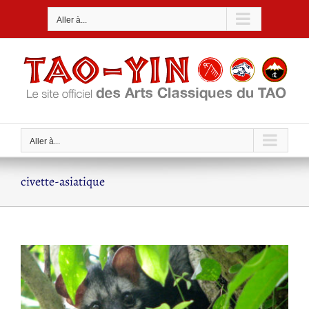
Passer
Aller à...
au
contenu
Aller à...
civette-asiatique