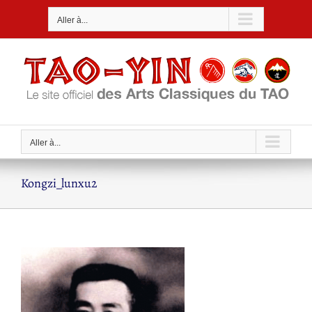
Passer
Aller à...
au
contenu
Aller à...
Kongzi_lunxu2