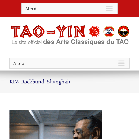
Passer
Aller à...
au
contenu
Aller à...
KFZ_Rockbund_Shanghai1