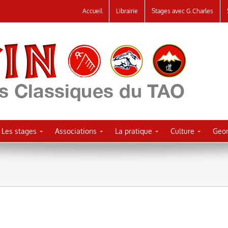
Accueil
Librairie
Stages avec G.Charles
Les stages
Associations
La pratique
Culture
Geor