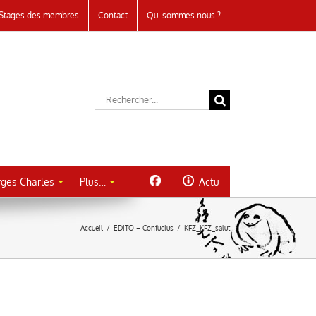
Stages des membres
Contact
Qui sommes nous ?
Rechercher:
ges Charles
Plus…
Actu
Accueil
/
EDITO – Confucius
/
KFZ_KFZ_salut