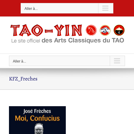
Passer
Aller à...
au
contenu
Aller à...
KFZ_Freches