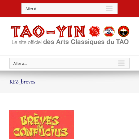
Passer
Aller à...
au
contenu
Aller à...
KFZ_breves