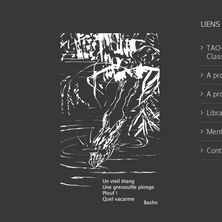
LIENS
TAO-Y
Clas
A pr
A pr
Libra
Ment
Cont