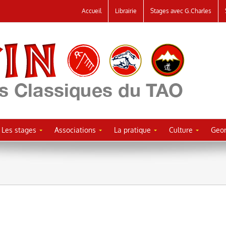
Accueil
Librairie
Stages avec G.Charles
Les stages
Associations
La pratique
Culture
Geor