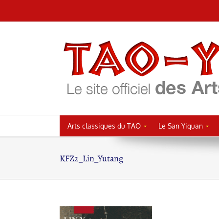
Passer
au
contenu
Arts classiques du TAO
Le San Yiquan
KFZ2_Lin_Yutang