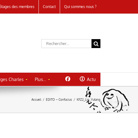
Stages des membres
Contact
Qui sommes nous ?
Rechercher:
ges Charles
Plus…
Actu
Accueil
/
EDITO – Confucius
/
KFZ2_Lin_Yutang