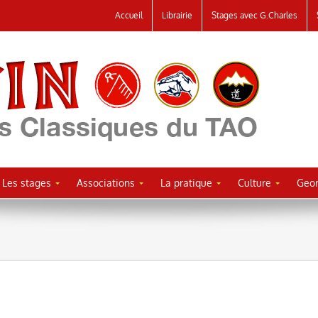
Accueil
Librairie
Stages avec G.Charles
Les stages
Associations
La pratique
Culture
Geor