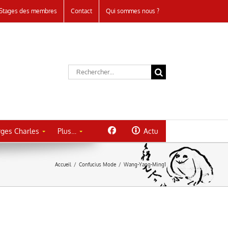
Stages des membres
Contact
Qui sommes nous ?
Rechercher:
ges Charles
Plus…
Actu
Accueil
/
Confucius Mode
/
Wang-Yang-Ming1