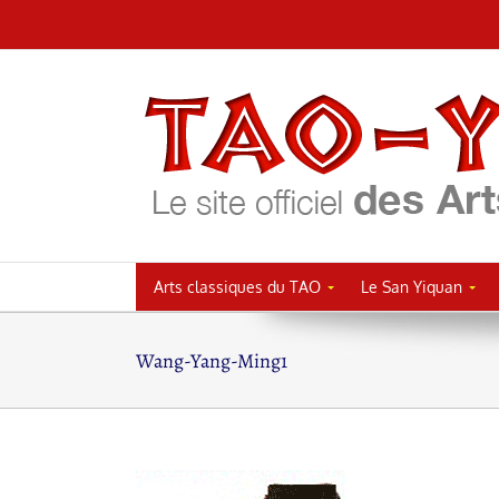
Passer
au
contenu
Arts classiques du TAO
Le San Yiquan
Wang-Yang-Ming1