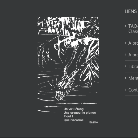
LIENS
TAO-Y
Clas
A pr
A pr
Libra
Ment
Cont