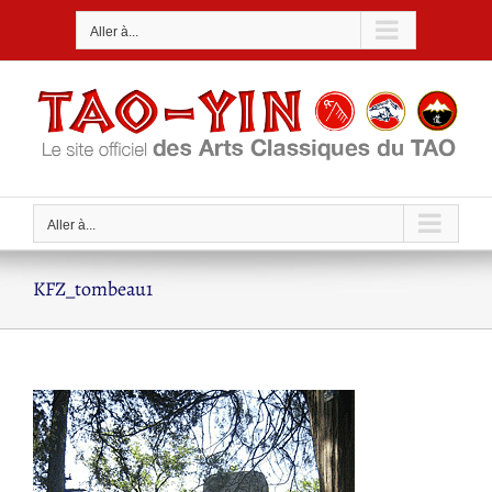
Passer
Aller à...
au
contenu
Aller à...
KFZ_tombeau1