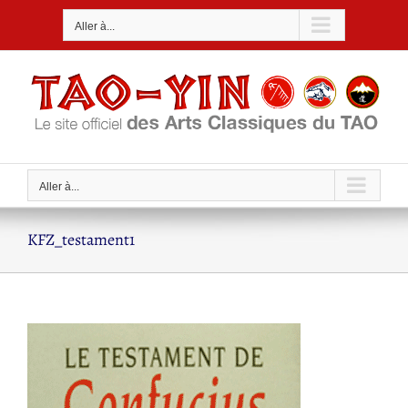
Passer
Aller à...
au
contenu
Aller à...
KFZ_testament1