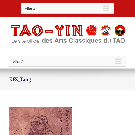
Passer
Aller à...
au
contenu
Aller à...
KFZ_Tang