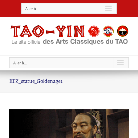
Passer
Aller à...
au
contenu
Aller à...
KFZ_statue_Goldenage1