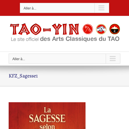
Passer
Aller à...
au
contenu
Aller à...
KFZ_Sagesse1