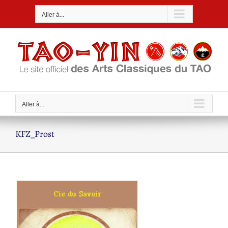
Passer
Aller à...
au
contenu
Aller à...
KFZ_Prost