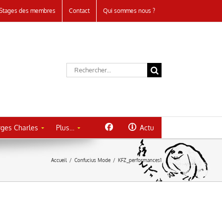
Stages des membres
Contact
Qui sommes nous ?
Rechercher:
ges Charles
Plus…
Actu
Accueil
/
Confucius Mode
/
KFZ_performances1