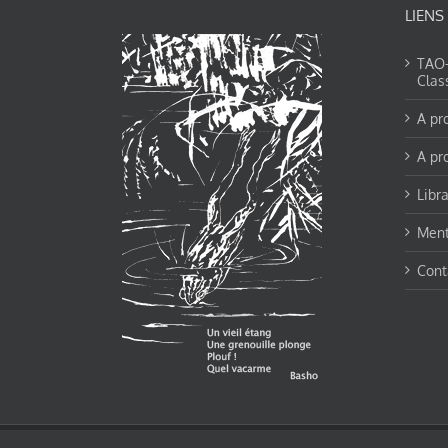
LIENS
TAO-Y
Clas
A pr
A pr
Libra
Ment
Cont