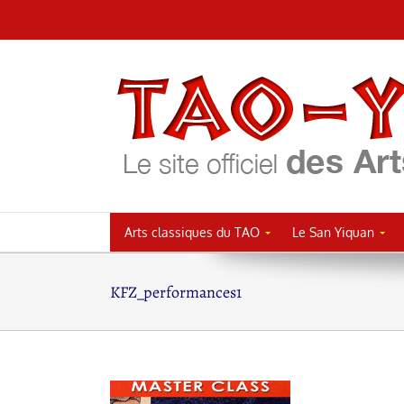
Passer
au
contenu
Arts classiques du TAO
Le San Yiquan
KFZ_performances1