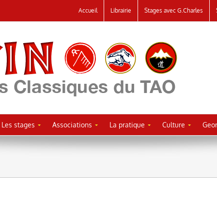
Accueil
Librairie
Stages avec G.Charles
Les stages
Associations
La pratique
Culture
Geor