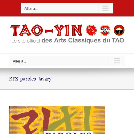
Passer
Aller à...
au
contenu
Aller à...
KFZ_paroles_Javary