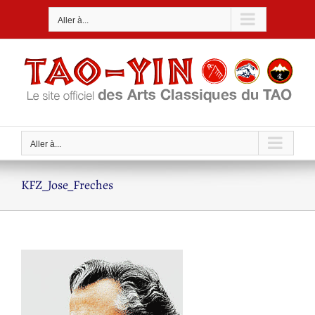
Passer
Aller à...
au
contenu
Aller à...
KFZ_Jose_Freches