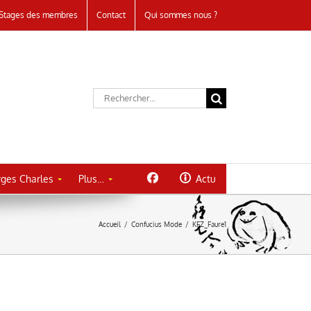
Stages des membres
Contact
Qui sommes nous ?
Rechercher:
ges Charles
Plus…
Actu
Accueil
/
Confucius Mode
/
KFZ_Faure1