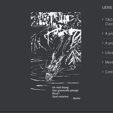
LIENS
TAO-Y
Clas
A pr
A pr
Libra
Ment
Cont