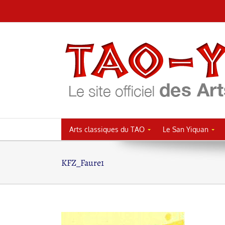
Passer
au
contenu
Arts classiques du TAO
Le San Yiquan
KFZ_Faure1