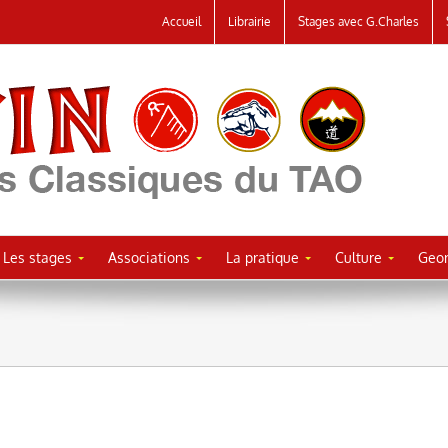
Accueil
Librairie
Stages avec G.Charles
Les stages
Associations
La pratique
Culture
Geor