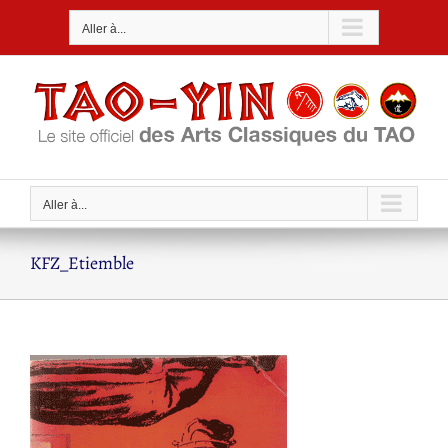
Passer
Aller à...
au
contenu
Aller à...
KFZ_Etiemble