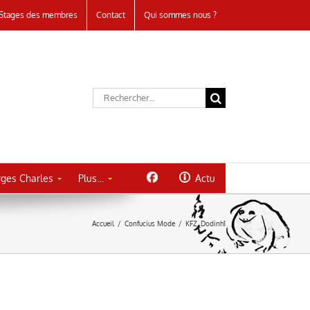
Stages des membres
Contact
Qui sommes nous ?
Rechercher:
ges Charles
Plus…
Actu
Accueil
/
Confucius Mode
/
KFZ_Dodinh1