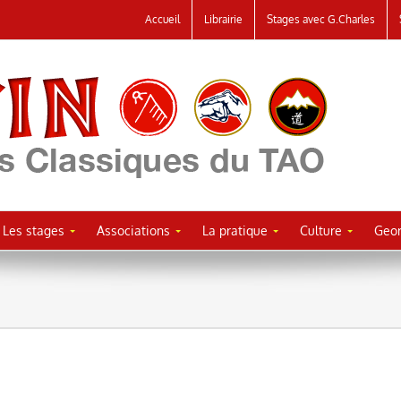
Accueil
Librairie
Stages avec G.Charles
Les stages
Associations
La pratique
Culture
Geor