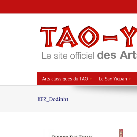
Passer
au
contenu
Arts classiques du TAO
Le San Yiquan
KFZ_Dodinh1