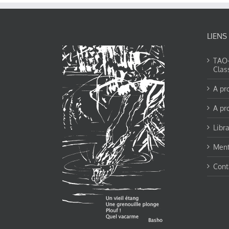
LIENS
TAO-Y
Clas
A pr
A pr
Libra
Ment
Cont