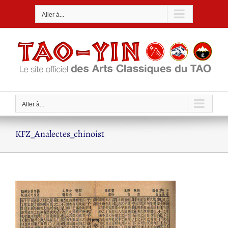
Passer
Aller à...
au
contenu
Aller à...
KFZ_Analectes_chinois1