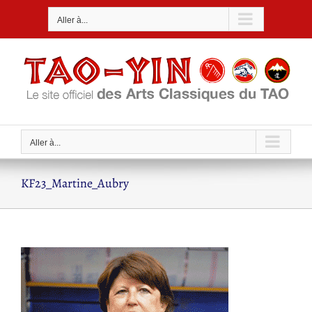
Passer
Aller à...
au
contenu
Aller à...
KF23_Martine_Aubry