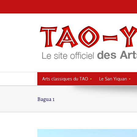
Passer
au
contenu
Arts classiques du TAO
Le San Yiquan
Bagua 1