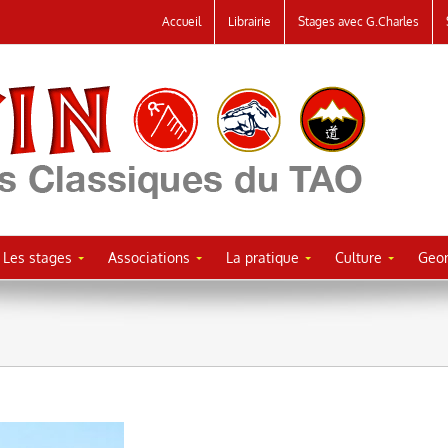
Accueil
Librairie
Stages avec G.Charles
Les stages
Associations
La pratique
Culture
Geor