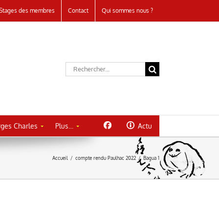
Stages des membres
Contact
Qui sommes nous ?
Rechercher:
ges Charles
Plus…
Actu
Accueil
/
compte rendu Paulhac 2022
/
Bagua 1