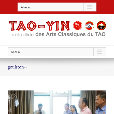
Passer
Aller à...
au
contenu
Aller à...
goulston-4