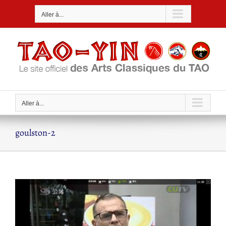
Passer
Aller à...
au
contenu
Aller à...
goulston-2