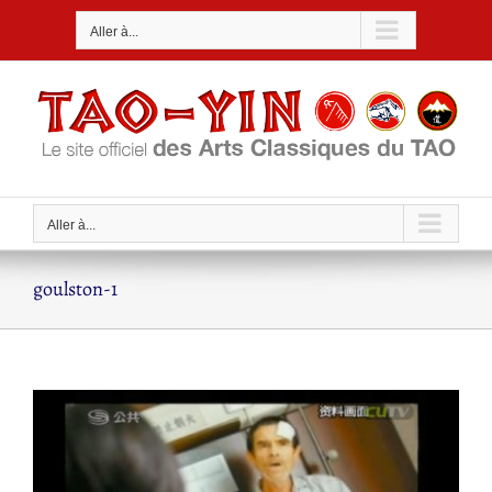
Passer
Aller à...
au
contenu
Aller à...
goulston-1