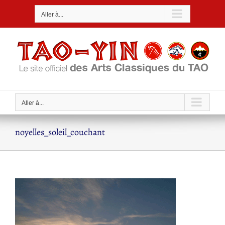
Passer
Aller à...
au
contenu
Aller à...
noyelles_soleil_couchant