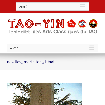
Passer
Aller à...
au
contenu
Aller à...
noyelles_inscription_chinoi