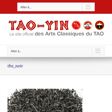
Passer
Aller à...
au
contenu
Aller à...
the_noir